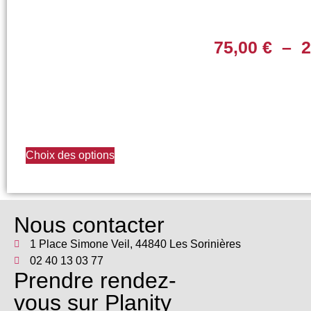
75,00
€
–
2
Choix des options
Nous contacter
1 Place Simone Veil, 44840 Les Sorinières
02 40 13 03 77
Prendre rendez-
vous sur Planity