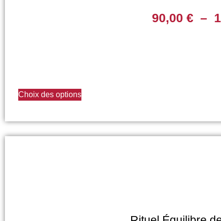
90,00
€
–
1
Choix des options
Rituel Équilibre d